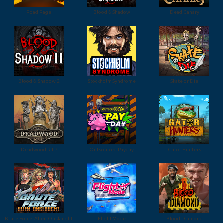
Road Rage
Blood & Shadow
Dead Canary
Blood & Shadow 2
Stockholm Syndrome
Skate or Die
Deadwood R.I.P
Outsourced Payday
Gator Hunters
Brute Force: Alien Onslaught
Flight Mode
Blood Diamond