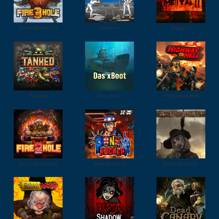
Fire in the Hole 3
Seamen
Mental 2
Tanked
Das xBoot
Highway to Hell
Fire in the Hole 2
Punk Rocker 2
Tombstone Rip