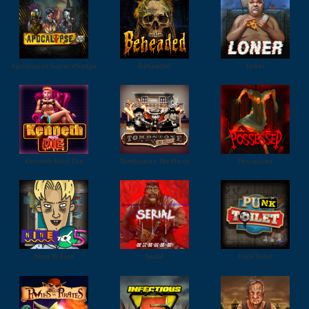
Apocalypse Super xNudge
Beheaded
Loner
Kenneth Must Die
Tombstone: No Mercy
Possessed
Nine To Five
Serial
Punk Toilet