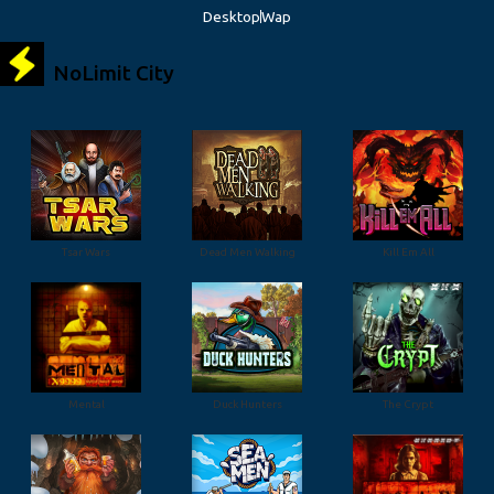
Desktop
Wap
NoLimit City
Tsar Wars
Dead Men Walking
Kill Em All
Mental
Duck Hunters
The Crypt