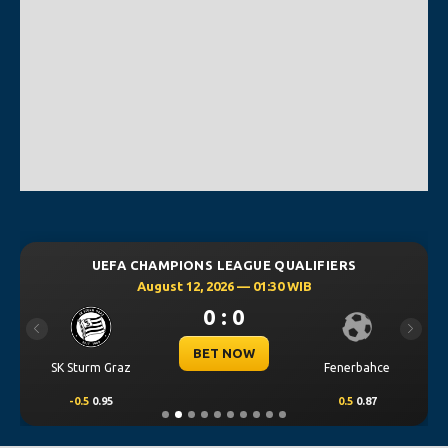
UEFA CHAMPIONS LEAGUE QUALIFIERS
August 12, 2026 — 01:30 WIB
0 : 0
Previous
Next
BET NOW
SK Sturm Graz
Fenerbahce
-0.5
0.95
0.5
0.87