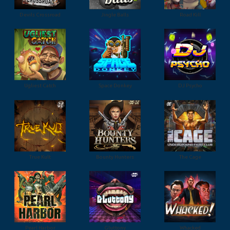
Devils Crossroad
Jingle Balls
Road Kill
Ugliest Catch
Space Donkey
DJ Psycho
True Kult
Bounty Hunters
The Cage
Pearl Harbor
Gluttony
Whacked