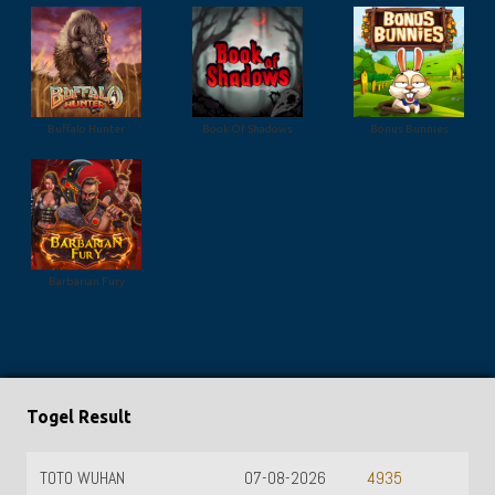
Buffalo Hunter
Book Of Shadows
Bonus Bunnies
Barbarian Fury
Togel Result
TOTO WUHAN
07-08-2026
4935