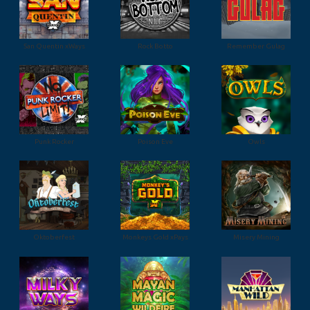
San Quentin xWays
Rock Botto
Remember Gulag
Punk Rocker
Poison Eve
Owls
Oktoberfest
Monkeys Gold xPays
Misery Mining