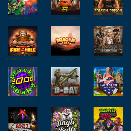
Pixies vs Pirates
Infectious 5 xWays
Folsom Prison
Fire in the Hole xBomb
Dragon Tribe
Deadwood xNudg
Brick Snake 2000
D Day
Land of the Free