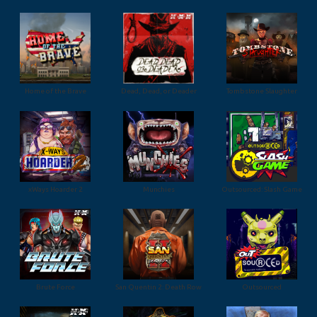
Home of the Brave
Dead, Dead, or Deader
Tombstone Slaughter
xWays Hoarder 2
Munchies
Outsourced: Slash Game
Brute Force
San Quentin 2: Death Row
Outsourced