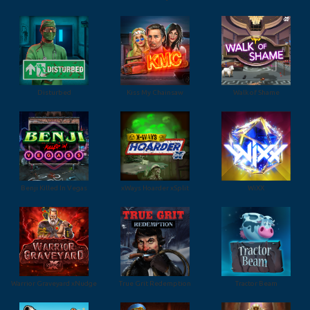
Disturbed
Kiss My Chainsaw
Walk of Shame
Benji Killed In Vegas
xWays Hoarder xSplit
WiXX
Warrior Graveyard xNudge
True Grit Redemption
Tractor Beam