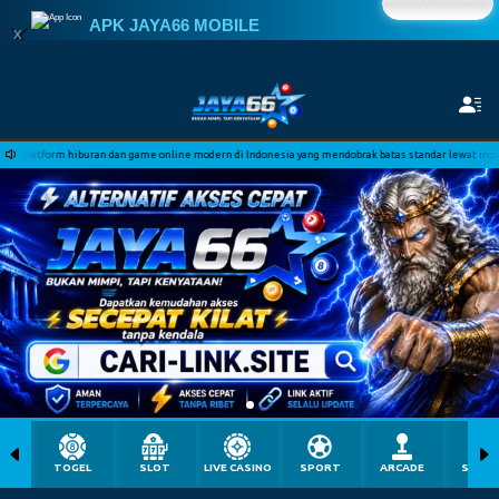
DOWNLOAD
APK JAYA66 MOBILE
x
Anti-Blokir & Login Tercepat.
uran dan game online modern di Indonesia yang mendobrak batas standar lewat inovasi akses secepat k
TOGEL
SLOT
LIVE CASINO
SPORT
ARCADE
SABU