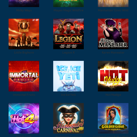
Milky Ways
Mayan Magic Wildfire
Manhattan Goes Wild
Little Bighorn
Legion X
Karen Maneater
Immortal Fruits
Ice Ice Yeti
Hot Nudge
Hot 4 Cash
Harlequin Carnival
Golden Genie & the Walking