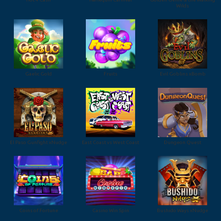
Wilds
Gaelic Gold
Fruits
Evil Goblins xBomb
El Paso Gunfight xNudge
East Coast vs West Coast
Dungeon Quest
Coins of Fortune
Casino Win Spin
Bushido Ways xNudge