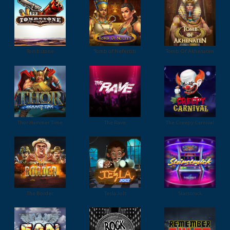
Tombstone
Tomb of Nefertiti
Tomb Of Akhenaten
Thor Hammer Time
The Rave
The Creepy Carnival
The Border
Tesla Jolt
Starstruck