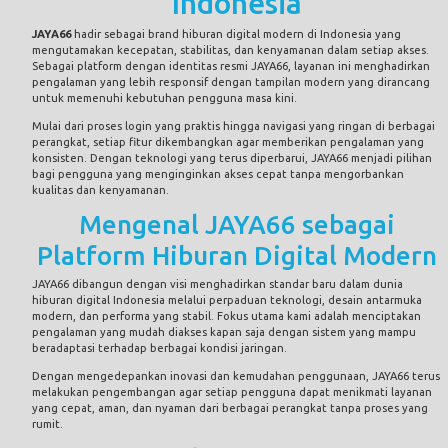
Indonesia
JAYA66
hadir sebagai brand hiburan digital modern di Indonesia yang
mengutamakan kecepatan, stabilitas, dan kenyamanan dalam setiap akses.
Sebagai platform dengan identitas resmi JAYA66, layanan ini menghadirkan
pengalaman yang lebih responsif dengan tampilan modern yang dirancang
untuk memenuhi kebutuhan pengguna masa kini.
Mulai dari proses login yang praktis hingga navigasi yang ringan di berbagai
perangkat, setiap fitur dikembangkan agar memberikan pengalaman yang
konsisten. Dengan teknologi yang terus diperbarui, JAYA66 menjadi pilihan
bagi pengguna yang menginginkan akses cepat tanpa mengorbankan
kualitas dan kenyamanan.
Mengenal JAYA66 sebagai
Platform Hiburan Digital Modern
JAYA66 dibangun dengan visi menghadirkan standar baru dalam dunia
hiburan digital Indonesia melalui perpaduan teknologi, desain antarmuka
modern, dan performa yang stabil. Fokus utama kami adalah menciptakan
pengalaman yang mudah diakses kapan saja dengan sistem yang mampu
beradaptasi terhadap berbagai kondisi jaringan.
Dengan mengedepankan inovasi dan kemudahan penggunaan, JAYA66 terus
melakukan pengembangan agar setiap pengguna dapat menikmati layanan
yang cepat, aman, dan nyaman dari berbagai perangkat tanpa proses yang
rumit.