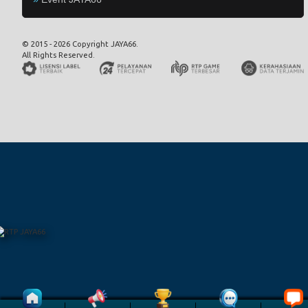
© 2015 - 2026 Copyright JAYA66.
All Rights Reserved.