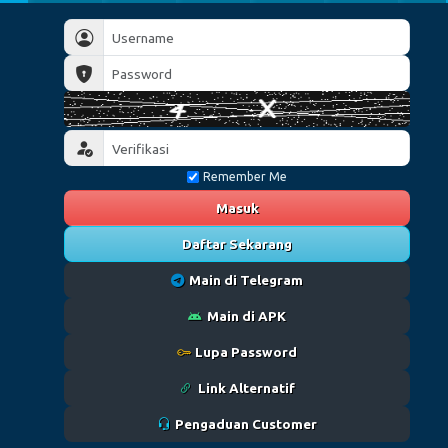
Remember Me
Masuk
Daftar Sekarang
Main di Telegram
Main di APK
Lupa Password
Link Alternatif
Pengaduan Customer