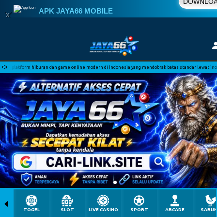
DOWNLO
APK JAYA66 MOBILE
x
Anti-Blokir & Login Tercepat.
 platform hiburan dan game online modern di Indonesia yang mendobrak batas standar lewat inovasi a
TOGEL
SLOT
LIVE CASINO
SPORT
ARCADE
SABU