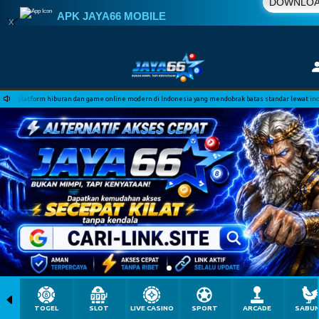
DOWNLO
APK JAYA66 MOBILE
x
Anti-Blokir & Login Tercepat.
u platform hiburan dan game online modern di Indonesia yang mendobrak batas standar lewat inovasi a
TOGEL
SLOT
LIVE CASINO
SPORT
ARCADE
SABU