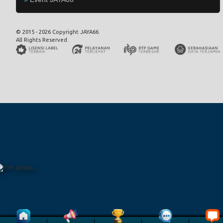
© 2015 - 2026 Copyright JAYA66.
All Rights Reserved.