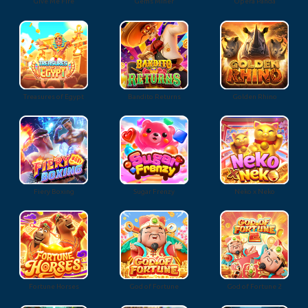
Give Me Fire
Gems Miner
Opera Panda
Treasures of Egypt
Bandito Returns
Golden Rhino
Fiery Boxing
Sugar Frenzy
Neko x Neko
Fortune Horses
God of Fortune
God of Fortune 2