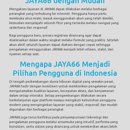
JAYA66 dengan Mudah
Mengakses layanan di JAYA66 dapat dilakukan melalui berbagai
perangkat yang terhubung ke internet. Pengguna hanya perlu
membuka situs resmi, masuk menggunakan akun yang telah dimiliki,
kemudian menjelajahi seluruh fitur yang tersedia melalui navigasi yang
sederhana dan responsif.
Bagi pengguna baru, proses registrasi dirancang agar dapat
diselesaikan dalam waktu singkat melalui formulir yang praktis. Setelah
akun aktif, seluruh layanan dapat diakses dengan cepat sehingga
pengalaman menggunakan JAYA66 menjadi lebih efisien, stabil, dan
nyaman setiap saat.
Mengapa JAYA66 Menjadi
Pilihan Pengguna di Indonesia
Di tengah perkembangan dunia hiburan digital yang semakin pesat,
JAYA66 hadir dengan komitmen untuk memberikan pengalaman yang
mengutamakan kualitas layanan, kecepatan akses, dan kenyamanan
dalam setiap interaksi. Setiap pengembangan dilakukan secara
berkelanjutan agar platform mampu mengikuti kebutuhan pengguna
modern yang menginginkan layanan yang stabil, responsif, dan mudah
digunakan dari berbagai perangkat.
JAYA66 juga terus berfokus pada penyempurnaan teknologi dan
pengalaman pengguna melalui antarmuka yang intuitif, performa yang
konsisten, serta sistem yang dirancang untuk memberikan akses lebih