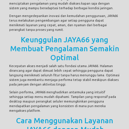
menciptakan pengalaman yang mudah diakses kapan saja dengan
sistem yang mampu beradaptasi terhadap berbagai kondisi jaringan.
Dengan mengedepankan inovasi dan kemudahan penggunaan, JAYA66
terus melakukan pengembangan agar setiap pengguna dapat
menikmati layanan yang cepat, aman, dan nyaman dari berbagai
perangkat tanpa proses yang rumit.
Keunggulan JAYA66 yang
Membuat Pengalaman Semakin
Optimal
Kecepatan akses menjadi salah satu fondasi utama JAYA66. Halaman
dirancang agar dapat dimuat lebih cepat sehingga pengguna dapat
langsung menikmati seluruh fitur tanpa harus menunggu lama. Optimasi
sistem juga membantu menjaga performa tetap stabil meskipun diakses
pada jam-jam dengan aktivitas tinggi.
Selain performa, JAYA66 menghadirkan antarmuka yang intuitif
sehingga setiap menu mudah dipahami. Tampilan yang responsif pada
desktop maupun perangkat seluler memungkinkan pengguna
mendapatkan pengalaman yang konsisten di mana pun mereka
mengakses platform.
Cara Menggunakan Layanan