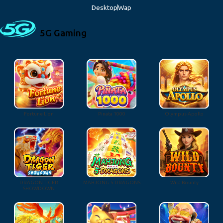
Desktop
Wap
5G Gaming
Fortune Lion
Pinata 1000
Olympus Apollo
DRAGON TIGER
MAHJONG 5 DRAGONS
Wild Bounty
SHOWDOWN