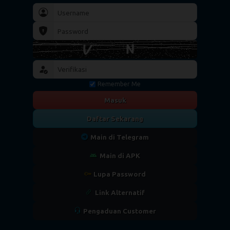
Remember Me
Masuk
Daftar Sekarang
Main di Telegram
Main di APK
Lupa Password
Link Alternatif
Pengaduan Customer