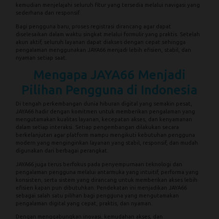
kemudian menjelajahi seluruh fitur yang tersedia melalui navigasi yang
sederhana dan responsif.
Bagi pengguna baru, proses registrasi dirancang agar dapat
diselesaikan dalam waktu singkat melalui formulir yang praktis. Setelah
akun aktif, seluruh layanan dapat diakses dengan cepat sehingga
pengalaman menggunakan JAYA66 menjadi lebih efisien, stabil, dan
nyaman setiap saat.
Mengapa JAYA66 Menjadi
Pilihan Pengguna di Indonesia
Di tengah perkembangan dunia hiburan digital yang semakin pesat,
JAYA66 hadir dengan komitmen untuk memberikan pengalaman yang
mengutamakan kualitas layanan, kecepatan akses, dan kenyamanan
dalam setiap interaksi. Setiap pengembangan dilakukan secara
berkelanjutan agar platform mampu mengikuti kebutuhan pengguna
modern yang menginginkan layanan yang stabil, responsif, dan mudah
digunakan dari berbagai perangkat.
JAYA66 juga terus berfokus pada penyempurnaan teknologi dan
pengalaman pengguna melalui antarmuka yang intuitif, performa yang
konsisten, serta sistem yang dirancang untuk memberikan akses lebih
efisien kapan pun dibutuhkan. Pendekatan ini menjadikan JAYA66
sebagai salah satu pilihan bagi pengguna yang mengutamakan
pengalaman digital yang cepat, praktis, dan nyaman.
Dengan menggabungkan inovasi, kemudahan akses, dan