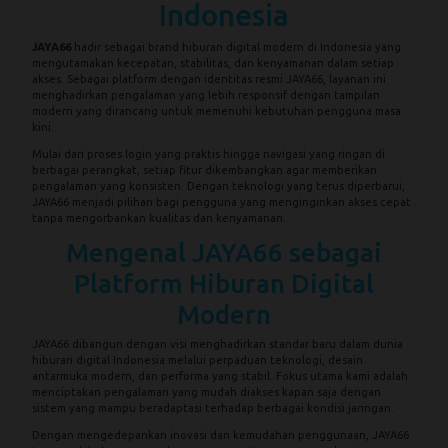
Indonesia
JAYA66
hadir sebagai brand hiburan digital modern di Indonesia yang
mengutamakan kecepatan, stabilitas, dan kenyamanan dalam setiap
akses. Sebagai platform dengan identitas resmi JAYA66, layanan ini
menghadirkan pengalaman yang lebih responsif dengan tampilan
modern yang dirancang untuk memenuhi kebutuhan pengguna masa
kini.
Mulai dari proses login yang praktis hingga navigasi yang ringan di
berbagai perangkat, setiap fitur dikembangkan agar memberikan
pengalaman yang konsisten. Dengan teknologi yang terus diperbarui,
JAYA66 menjadi pilihan bagi pengguna yang menginginkan akses cepat
tanpa mengorbankan kualitas dan kenyamanan.
Mengenal JAYA66 sebagai
Platform Hiburan Digital
Modern
JAYA66 dibangun dengan visi menghadirkan standar baru dalam dunia
hiburan digital Indonesia melalui perpaduan teknologi, desain
antarmuka modern, dan performa yang stabil. Fokus utama kami adalah
menciptakan pengalaman yang mudah diakses kapan saja dengan
sistem yang mampu beradaptasi terhadap berbagai kondisi jaringan.
Dengan mengedepankan inovasi dan kemudahan penggunaan, JAYA66