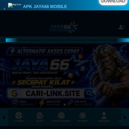
DOWNLOAD
APK JAYA66 MOBILE
x
Anti-Blokir & Login Tercepat.
u platform hiburan dan game online modern di Indonesia yang mendobrak batas standar lewat inovasi 
TOGEL
SLOT
LIVE CASINO
SPORT
ARCADE
SABU