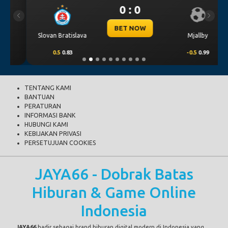
0 : 0
Previous
Next
BET NOW
Slovan Bratislava
Mjallby
0.5
0.83
-0.5
0.99
TENTANG KAMI
BANTUAN
PERATURAN
INFORMASI BANK
HUBUNGI KAMI
KEBIJAKAN PRIVASI
PERSETUJUAN COOKIES
JAYA66 - Dobrak Batas
Hiburan & Game Online
Indonesia
JAYA66
hadir sebagai brand hiburan digital modern di Indonesia yang