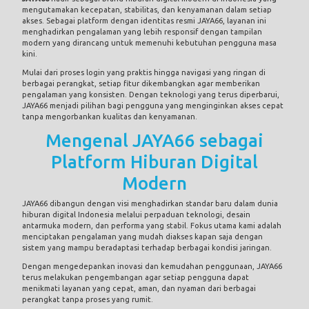
mengutamakan kecepatan, stabilitas, dan kenyamanan dalam setiap
akses. Sebagai platform dengan identitas resmi JAYA66, layanan ini
menghadirkan pengalaman yang lebih responsif dengan tampilan
modern yang dirancang untuk memenuhi kebutuhan pengguna masa
kini.
Mulai dari proses login yang praktis hingga navigasi yang ringan di
berbagai perangkat, setiap fitur dikembangkan agar memberikan
pengalaman yang konsisten. Dengan teknologi yang terus diperbarui,
JAYA66 menjadi pilihan bagi pengguna yang menginginkan akses cepat
tanpa mengorbankan kualitas dan kenyamanan.
Mengenal JAYA66 sebagai
Platform Hiburan Digital
Modern
JAYA66 dibangun dengan visi menghadirkan standar baru dalam dunia
hiburan digital Indonesia melalui perpaduan teknologi, desain
antarmuka modern, dan performa yang stabil. Fokus utama kami adalah
menciptakan pengalaman yang mudah diakses kapan saja dengan
sistem yang mampu beradaptasi terhadap berbagai kondisi jaringan.
Dengan mengedepankan inovasi dan kemudahan penggunaan, JAYA66
terus melakukan pengembangan agar setiap pengguna dapat
menikmati layanan yang cepat, aman, dan nyaman dari berbagai
perangkat tanpa proses yang rumit.