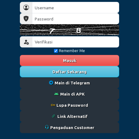
Remember Me
Masuk
Daftar Sekarang
Main di Telegram
Main di APK
Lupa Password
Link Alternatif
Pengaduan Customer