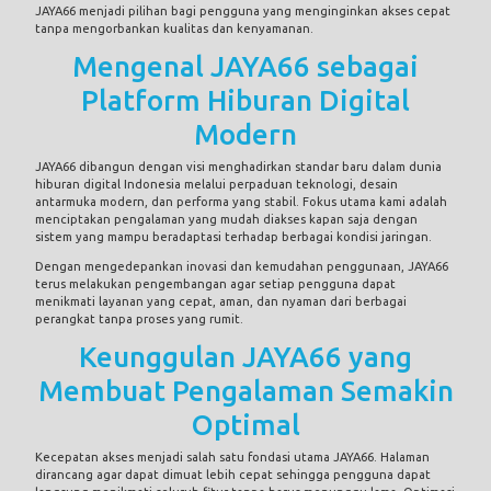
JAYA66 menjadi pilihan bagi pengguna yang menginginkan akses cepat
tanpa mengorbankan kualitas dan kenyamanan.
Mengenal JAYA66 sebagai
Platform Hiburan Digital
Modern
JAYA66 dibangun dengan visi menghadirkan standar baru dalam dunia
hiburan digital Indonesia melalui perpaduan teknologi, desain
antarmuka modern, dan performa yang stabil. Fokus utama kami adalah
menciptakan pengalaman yang mudah diakses kapan saja dengan
sistem yang mampu beradaptasi terhadap berbagai kondisi jaringan.
Dengan mengedepankan inovasi dan kemudahan penggunaan, JAYA66
terus melakukan pengembangan agar setiap pengguna dapat
menikmati layanan yang cepat, aman, dan nyaman dari berbagai
perangkat tanpa proses yang rumit.
Keunggulan JAYA66 yang
Membuat Pengalaman Semakin
Optimal
Kecepatan akses menjadi salah satu fondasi utama JAYA66. Halaman
dirancang agar dapat dimuat lebih cepat sehingga pengguna dapat