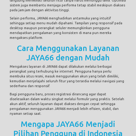
langsung menikmati seluruh fitur tanpa harus menunggu lama. Optimasi
sistem juga membantu menjaga performa tetap stabil meskipun diakses
pada jam-jam dengan aktivitas tinggi.
Selain performa, JAYA66 menghadirkan antarmuka yang intuitif
sehingga setiap menu mudah dipahami. Tampilan yang responsif pada
desktop maupun perangkat seluler memungkinkan pengguna
mendapatkan pengalaman yang konsisten di mana pun mereka
mengakses platform.
Cara Menggunakan Layanan
JAYA66 dengan Mudah
Mengakses layanan di JAYA66 dapat dilakukan melalui berbagai
perangkat yang terhubung ke internet. Pengguna hanya perlu
membuka situs resmi, masuk menggunakan akun yang telah dimiliki,
kemudian menjelajahi seluruh fitur yang tersedia melalui navigasi yang
sederhana dan responsif.
Bagi pengguna baru, proses registrasi dirancang agar dapat
diselesaikan dalam waktu singkat melalui formulir yang praktis. Setelah
akun aktif, seluruh layanan dapat diakses dengan cepat sehingga
pengalaman menggunakan JAYA66 menjadi lebih efisien, stabil, dan
nyaman setiap saat.
Mengapa JAYA66 Menjadi
Pilihan Pengguna di Indonesia