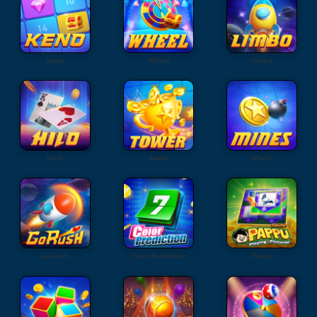
Keno
Wheel
Limbo
HILO
Tower
Mines
Go Rush
Color Prediction
Pappu