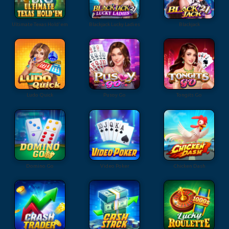
Ultimate Texas Hold'em
Blackjack Lucky Ladies
Blackjack
Ludo Quick
Pusoy Go
Tongits Go
Domino Go
Video Poker
Chicken Dash