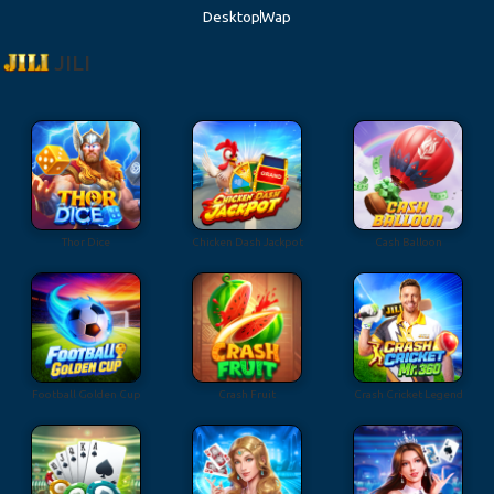
Desktop
Wap
JILI
Thor Dice
Chicken Dash Jackpot
Cash Balloon
Football Golden Cup
Crash Fruit
Crash Cricket Legend