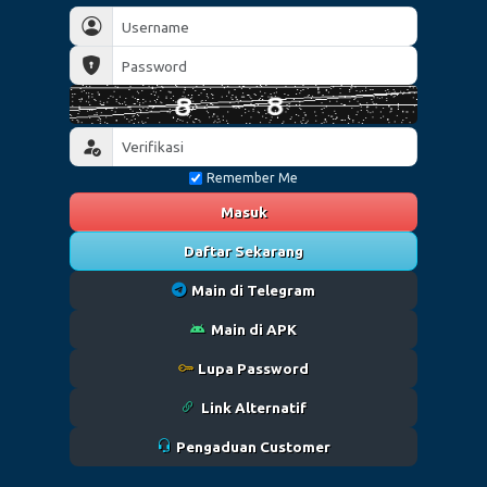
Remember Me
Masuk
Daftar Sekarang
Main di Telegram
Main di APK
Lupa Password
Link Alternatif
Pengaduan Customer