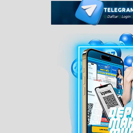
TELEGRA
Daftar
Login