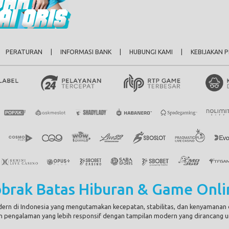
PERATURAN
|
INFORMASI BANK
|
HUBUNGI KAMI
|
KEBIJAKAN P
brak Batas Hiburan & Game Onli
dern di Indonesia yang mengutamakan kecepatan, stabilitas, dan kenyamanan
kan pengalaman yang lebih responsif dengan tampilan modern yang dirancang