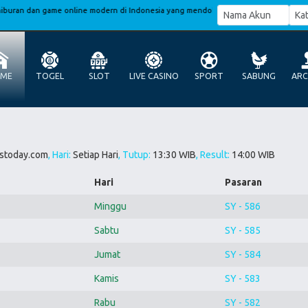
n dan game online modern di Indonesia yang mendobrak batas standar lewat inovasi a
ME
TOGEL
SLOT
LIVE CASINO
SPORT
SABUNG
ARC
stoday.com
, Hari:
Setiap Hari
, Tutup:
13:30 WIB
, Result:
14:00 WIB
Hari
Pasaran
Minggu
SY - 586
Sabtu
SY - 585
Jumat
SY - 584
Kamis
SY - 583
Rabu
SY - 582