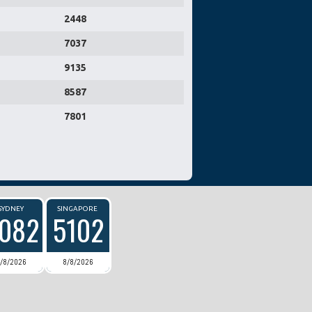
2448
7037
9135
8587
7801
SYDNEY
SINGAPORE
082
5102
/8/2026
8/8/2026