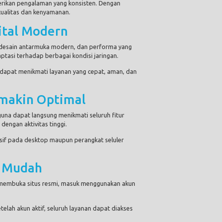
berikan pengalaman yang konsisten. Dengan
kualitas dan kenyamanan.
ital Modern
, desain antarmuka modern, dan performa yang
asi terhadap berbagai kondisi jaringan.
apat menikmati layanan yang cepat, aman, dan
makin Optimal
una dapat langsung menikmati seluruh fitur
engan aktivitas tinggi.
sif pada desktop maupun perangkat seluler
n Mudah
u membuka situs resmi, masuk menggunakan akun
telah akun aktif, seluruh layanan dapat diakses