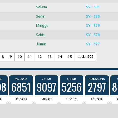
Selasa
SY - 581
Senin
SY - 580
Minggu
SY - 579
Sabtu
SY - 578
Jumat
SY - 577
8
9
10
11
12
13
14
15
Last ( 59 )
NG
MALAYSIA
MACAU
QATAR
HONGKONG
08
6851
9097
5256
2797
8
26
8/8/2026
8/8/2026
8/8/2026
8/8/2026
9