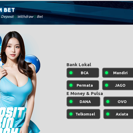
M BET
Deposit
Withdraw
Bet
Bank Lokal
BCA
Mandiri
Permata
JAGO
E Money & Pulsa
DANA
OVO
Telkomsel
Axiata