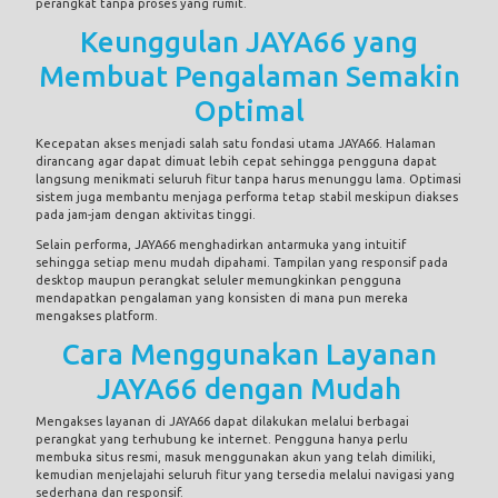
perangkat tanpa proses yang rumit.
Keunggulan JAYA66 yang
Membuat Pengalaman Semakin
Optimal
Kecepatan akses menjadi salah satu fondasi utama JAYA66. Halaman
dirancang agar dapat dimuat lebih cepat sehingga pengguna dapat
langsung menikmati seluruh fitur tanpa harus menunggu lama. Optimasi
sistem juga membantu menjaga performa tetap stabil meskipun diakses
pada jam-jam dengan aktivitas tinggi.
Selain performa, JAYA66 menghadirkan antarmuka yang intuitif
sehingga setiap menu mudah dipahami. Tampilan yang responsif pada
desktop maupun perangkat seluler memungkinkan pengguna
mendapatkan pengalaman yang konsisten di mana pun mereka
mengakses platform.
Cara Menggunakan Layanan
JAYA66 dengan Mudah
Mengakses layanan di JAYA66 dapat dilakukan melalui berbagai
perangkat yang terhubung ke internet. Pengguna hanya perlu
membuka situs resmi, masuk menggunakan akun yang telah dimiliki,
kemudian menjelajahi seluruh fitur yang tersedia melalui navigasi yang
sederhana dan responsif.