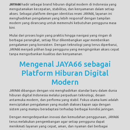
JAYA66
hadir sebagai brand hiburan digital modern di Indonesia yang
mengutamakan kecepatan, stabilitas, dan kenyamanan dalam setiap
akses. Sebagai platform dengan identitas resmi JAYA66, layanan ini
menghadirkan pengalaman yang lebih responsif dengan tampilan
modern yang dirancang untuk memenuhi kebutuhan pengguna masa
kini.
Mulai dari proses login yang praktis hingga navigasi yang ringan di
berbagai perangkat, setiap fitur dikembangkan agar memberikan
pengalaman yang konsisten. Dengan teknologi yang terus diperbarui,
JAYA66 menjadi pilihan bagi pengguna yang menginginkan akses cepat
tanpa mengorbankan kualitas dan kenyamanan.
Mengenal JAYA66 sebagai
Platform Hiburan Digital
Modern
JAYA66 dibangun dengan visi menghadirkan standar baru dalam dunia
hiburan digital Indonesia melalui perpaduan teknologi, desain
antarmuka modern, dan performa yang stabil. Fokus utama kami adalah
menciptakan pengalaman yang mudah diakses kapan saja dengan
sistem yang mampu beradaptasi terhadap berbagai kondisi jaringan.
Dengan mengedepankan inovasi dan kemudahan penggunaan, JAYA66
terus melakukan pengembangan agar setiap pengguna dapat
menikmati layanan yang cepat, aman, dan nyaman dari berbagai