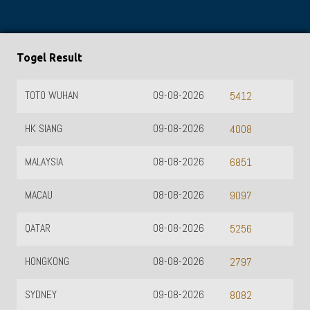
Togel Result
TOTO WUHAN
09-08-2026
5412
HK SIANG
09-08-2026
4008
MALAYSIA
08-08-2026
6851
MACAU
08-08-2026
9097
QATAR
08-08-2026
5256
HONGKONG
08-08-2026
2797
SYDNEY
09-08-2026
8082