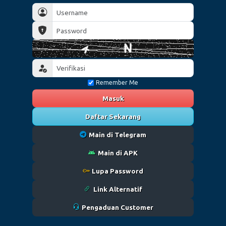
Remember Me
Masuk
Daftar Sekarang
Main di Telegram
Main di APK
Lupa Password
Link Alternatif
Pengaduan Customer