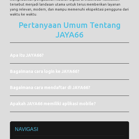
tersebut menjadi landasan utama untuk terus memberikan layanan
yang relevan, modern, dan mampu memenuhi ekspektasi pengguna dari
waktu ke waktu.
Pertanyaan Umum Tentang
JAYA66
Apa itu JAYA66?
JAYA66 adalah kiblat baru platform hiburan dan game online
Bagaimana cara login ke JAYA66?
modern di Indonesia yang mendobrak batas standar lewat inovasi
akses secepat kilat, stabilitas mutlak, dan pengalaman visual
Untuk login ke JAYA66, cukup kunjungi situs resmi kami dan klik
masa depan.
Bagaimana cara mendaftar di JAYA66?
tombol "Login". Masukkan nama pengguna serta kata sandi Anda
untuk langsung masuk ke ekosistem game berkecepatan tinggi
Pendaftaran di JAYA66 sangat praktis. Kunjungi halaman
tanpa hambatan.
Apakah JAYA66 memiliki aplikasi mobile?
registrasi di situs resmi kami, isi formulir singkat dengan data
yang valid, dan akun premium Anda akan langsung aktif dalam
Ya, JAYA66 didukung aplikasi mobile mutakhir untuk Android dan
hitungan detik.
iOS. Didesain khusus demi kenyamanan Anda menikmati seluruh
hiburan digital premium kapan saja dan di mana saja dengan
NAVIGASI
lancar.