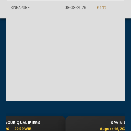
SINGAPORE
08-08-2026
5102
SPAIN LA LIGA
August 16, 2026 — 02:30 WIB