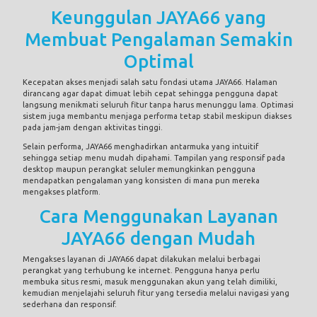
Keunggulan JAYA66 yang
Membuat Pengalaman Semakin
Optimal
Kecepatan akses menjadi salah satu fondasi utama JAYA66. Halaman
dirancang agar dapat dimuat lebih cepat sehingga pengguna dapat
langsung menikmati seluruh fitur tanpa harus menunggu lama. Optimasi
sistem juga membantu menjaga performa tetap stabil meskipun diakses
pada jam-jam dengan aktivitas tinggi.
Selain performa, JAYA66 menghadirkan antarmuka yang intuitif
sehingga setiap menu mudah dipahami. Tampilan yang responsif pada
desktop maupun perangkat seluler memungkinkan pengguna
mendapatkan pengalaman yang konsisten di mana pun mereka
mengakses platform.
Cara Menggunakan Layanan
JAYA66 dengan Mudah
Mengakses layanan di JAYA66 dapat dilakukan melalui berbagai
perangkat yang terhubung ke internet. Pengguna hanya perlu
membuka situs resmi, masuk menggunakan akun yang telah dimiliki,
kemudian menjelajahi seluruh fitur yang tersedia melalui navigasi yang
sederhana dan responsif.