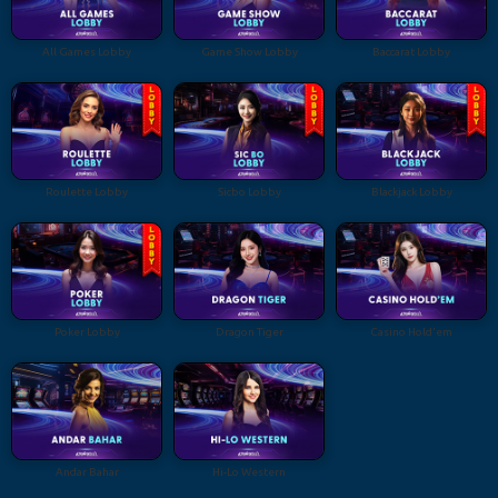
All Games Lobby
Game Show Lobby
Baccarat Lobby
Roulette Lobby
Sicbo Lobby
Blackjack Lobby
Poker Lobby
Dragon Tiger
Casino Hold'em
Andar Bahar
Hi-Lo Western